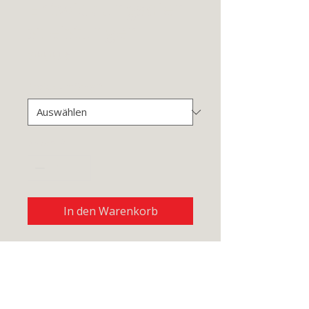
Entwicklungsdien
stleistungen
Preis
600,00 €
Projektumfang
*
Anzahl
*
In den Warenkorb
Individuelle 
Entwicklungsdienstleistung
en für technische 
Lösungen.